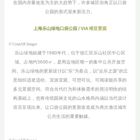
在国内存量改造为主的大趋势下，许多城区街角正以口袋
公园的形式迎来新活力。
上
海
乐
山
绿
地
口
袋
公
园
/
V
I
A
维
亚
景
观
© CreatAR Images
乐山绿地始建于1980年代，位于徐汇区乐山社区中心区
域、占地约5600㎡，是周边地区唯一的集中公共开放空
间。乐山绿地的更新设计以“乐”为基点，以“众乐之源”的立
意组织适老适幼、宜游宜观、可憩可玩、可阅读能共享的
多元景观空间。符合当代行为和体验需求的简洁明快的结
构基础上，也将传统园林文化的山水格局内涵以当代设计
语言呈现出来。让口袋公园的更新改造成为再次激活城市
公共生活的重要触媒。