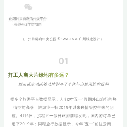
(广州和樾府中央公园
©
SWA-LA & 广州城建设计）
01
打
工
人
离
大
片
绿
地
有
多
远
？
城市或主动或被动地剥夺了个体与自然亲近的权利
据多个旅游平台数据显示，人们对“五一”假期外出旅行的热
情空前高涨，旅游业一扫2019年以来疫情管控带来的阴
霾。4月6日，携程五一假日旅游前瞻发现，国内游订单已
追平2019年；同程旅行数据显示，今年“五一”前往云南、