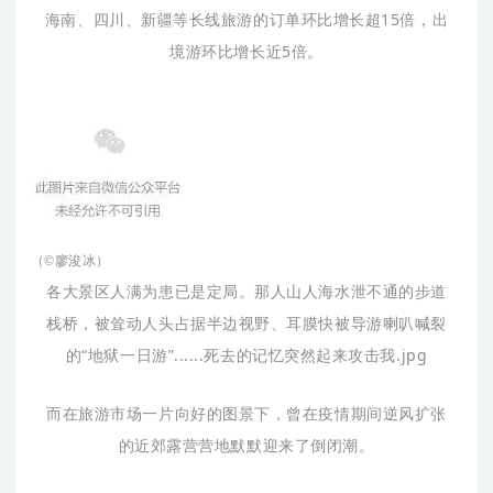
海南、四川、新疆等长线旅游的订单环比增长超15倍，出
境游环比增长近5倍。
（
©廖浚冰
）
各大景区人满为患已是定局。那人山人海水泄不通的步道
栈桥，被耸动人头占据半边视野、耳膜快被导游喇叭喊裂
的“地狱一日游”......死去的记忆突然起来攻击我.jpg
而在旅游市场一片向好的图景下，曾在疫情期间逆风扩张
的近郊露营营地默默迎来了倒闭潮。