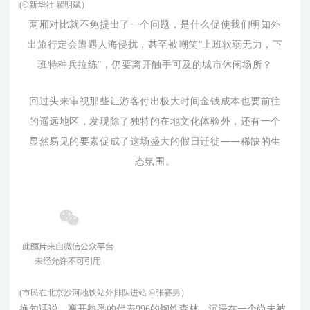
(
©
新华社 瞿明斌）
两厢对比就不免提出了一个问题，是什么促使我们明知外
出旅行定会遭遇人海侵扰，甚至被嘲笑“上班软弱无力，下
班特种兵拉练”，仍要离开触手可及的城市休闲场所？
回过头来审视那些让游客付出极大时间金钱成本也要前往
的遥远地区，发现除了独特的在地文化体验外，还有一个
显然易见的要素促成了这场盛大的假日迁徙——稀缺的生
态氛围。
(市民在北京沙河地铁站外排队进站
©
张赛男）
换句话说，离开熟悉的代表996的钢铁森林，沉浸在一个尚未被