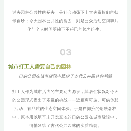
过去园林公共性的褪去，是社会动荡下士大夫贵族们的扫
帚自珍；今天园林公共性的褪去，则是公众活动空间碎片
化与个人时间萎缩下不得已的勉力维生。
03
城
市
打
工
人
需
要
自
己
的
园
林
口袋公园在城市缝隙中延续了古代公共园林的精髓
打工人作为城市活力的主要动力源泉，其居住状况对今天
的公园形式提出了艰巨的挑战——近距离可达、可供休憩
活动、有品质的生态空间体验。于是在拥挤的钢铁森林
中，原本用以填平未开发空地的口袋公园在城市缝隙中，
悄悄延续了古代公共园林的实质精髓。