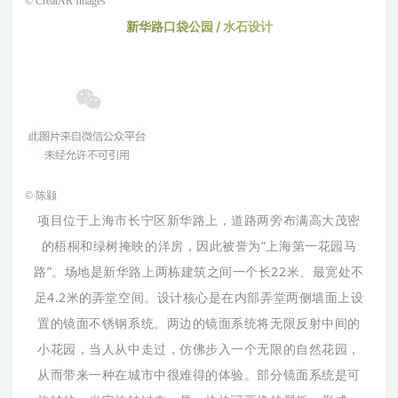
© CreatAR Images
新
华
路
口
袋
公
园
/
水
石
设
计
© 陈颢
项目位于上海市长宁区新华路上，道路两旁布满高大茂密
的梧桐和绿树掩映的洋房，因此被誉为“上海第一花园马
路”。场地是新华路上两栋建筑之间一个长22米、最宽处不
足4.2米的弄堂空间。设计核心是在内部弄堂两侧墙面上设
置的镜面不锈钢系统。两边的镜面系统将无限反射中间的
小花园，当人从中走过，仿佛步入一个无限的自然花园，
从而带来一种在城市中很难得的体验。部分镜面系统是可