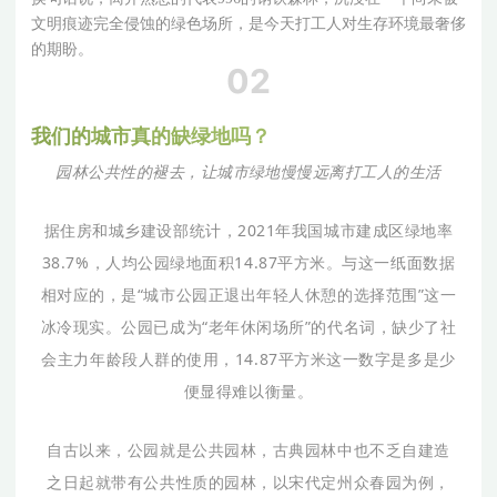
文明痕迹完全侵蚀的绿色场所，是今天打工人对生存环境最奢侈
的期盼。
02
我
们
的
城
市
真
的
缺
绿
地
吗
？
园林公共性的褪去，让城市绿地慢慢远离打工人的生活
据住房和城乡建设部统计，2021年我国城市建成区绿地率
38.7%，人均公园绿地面积14.87平方米。与这一纸面数据
相对应的，是“城市公园正退出年轻人休憩的选择范围”这一
冰冷现实。公园已成为“老年休闲场所”的代名词，缺少了社
会主力年龄段人群的使用，14.87平方米这一数字是多是少
便显得难以衡量。
自古以来，公园就是公共园林，古典园林中也不乏自建造
之日起就带有公共性质的园林，以宋代定州众春园为例，