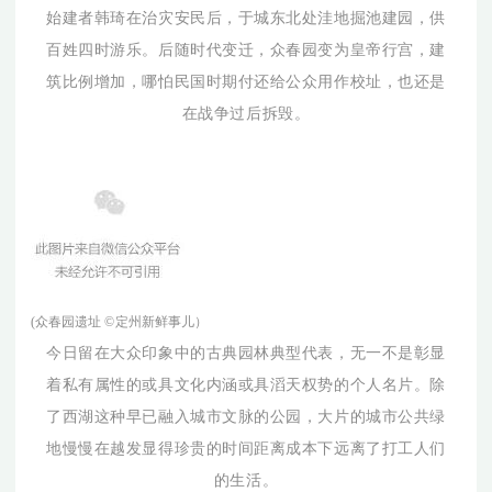
始建者韩琦在治灾安民后，于城东北处洼地掘池建园，供
百姓四时游乐。后随时代变迁，众春园变为皇帝行宫，建
筑比例增加，哪怕民国时期付还给公众用作校址，也还是
在战争过后拆毁。
(众春园遗址
©
定州新鲜事儿）
今日留在大众印象中的古典园林典型代表，无一不是彰显
着私有属性的或具文化内涵或具滔天权势的个人名片。除
了西湖这种早已融入城市文脉的公园，大片的城市公共绿
地慢慢在越发显得珍贵的时间距离成本下远离了打工人们
的生活。